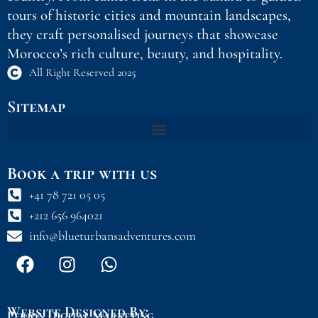
tours of historic cities and mountain landscapes,
they craft personalised journeys that showcase
Morocco’s rich culture, beauty, and hospitality.
All Right Reserved 2025
Sitemap
Book a trip with us
+41 78 721 05 05
+212 656 964021
info@blueturbansadventures.com
F
I
W
a
n
h
c
s
a
e
t
t
Website Designed By:
Perion Digital Marketing