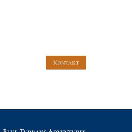
Wünschen Sie eine maßgeschneiderte
Reise? Kontaktieren Sie uns – wir
gestalten sie ganz nach Ihren
Vorstellungen!
Kontakt
Blue Turbans Adventures