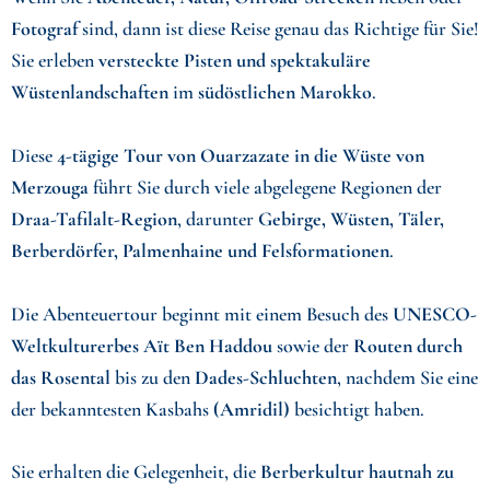
Fotograf
sind, dann ist diese Reise genau das Richtige für Sie!
Sie erleben
versteckte Pisten und spektakuläre
Wüstenlandschaften
im
südöstlichen Marokko
.
Diese
4-tägige Tour von Ouarzazate in die Wüste von
Merzouga
führt Sie durch viele abgelegene Regionen der
Draa-Tafilalt-Region
, darunter
Gebirge, Wüsten, Täler,
Berberdörfer, Palmenhaine und Felsformationen
.
Die Abenteuertour beginnt mit einem Besuch des
UNESCO-
Weltkulturerbes Aït Ben Haddou
sowie der
Routen durch
das Rosental
bis zu den
Dades-Schluchten
, nachdem Sie eine
der bekanntesten Kasbahs
(Amridil)
besichtigt haben.
Sie erhalten die Gelegenheit, die
Berberkultur hautnah zu